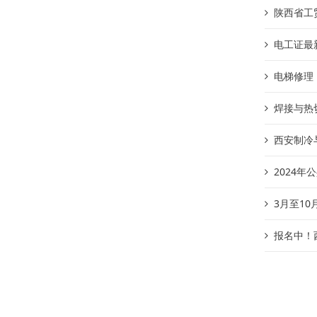
陕西省工
电工证最
电梯修理
焊接与热
西安制冷
2024
3月至1
报名中！